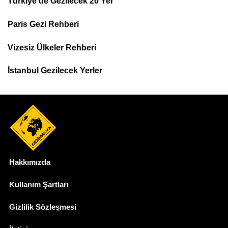
Türkiye'de Gezilecek 20 Yer
Footer
Paris Gezi Rehberi
Top
Menu
Vizesiz Ülkeler Rehberi
İstanbul Gezilecek Yerler
Hakkımızda
Dipnot
Kullanım Şartları
Gizlilik Sözleşmesi