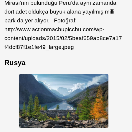
Mirası'nın bulunduğu Peru’da aynı zamanda
dört adet oldukça büyük alana yayılmış milli
park da yer alıyor. Fotoğraf:
http://www.actionmachupicchu.com/wp-
content/uploads/2015/02/5beaf659ab8ce7a17
f4dcf87f1e1fe49_large.jpeg
Rusya