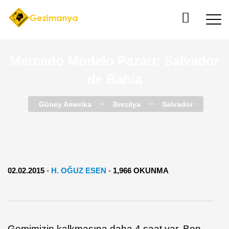
Mercado Modelo Pazarı: Salvador
de Bahia
Güney Amerika
Brezilya
Salvador
02.02.2015
-
H. OĞUZ ESEN
-
1,966 OKUNMA
Gemimizin kalkmasına daha 4 saat var. Ben