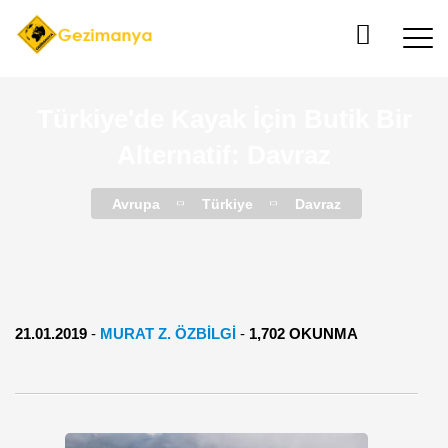
Türkiye'de Kayak İçin Butik Bir
Alternatif: Davraz
Avrupa
Türkiye
Davraz
21.01.2019
-
MURAT Z. ÖZBİLGİ
-
1,702 OKUNMA