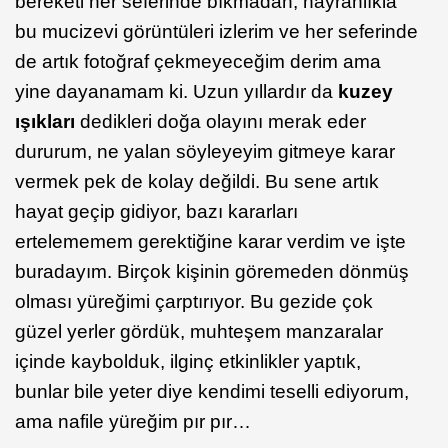
bereketi her seferinde bıkmadan, hayranlıkla
bu mucizevi görüntüleri izlerim ve her seferinde
de artık fotoğraf çekmeyeceğim derim ama
yine dayanamam ki. Uzun yıllardır da
kuzey
ışıkları
dedikleri doğa olayını merak eder
dururum, ne yalan söyleyeyim gitmeye karar
vermek pek de kolay değildi. Bu sene artık
hayat geçip gidiyor, bazı kararları
ertelememem gerektiğine karar verdim ve işte
buradayım. Birçok kişinin göremeden dönmüş
olması yüreğimi çarptırıyor. Bu gezide çok
güzel yerler gördük, muhteşem manzaralar
içinde kaybolduk, ilginç etkinlikler yaptık,
bunlar bile yeter diye kendimi teselli ediyorum,
ama nafile yüreğim pır pır…