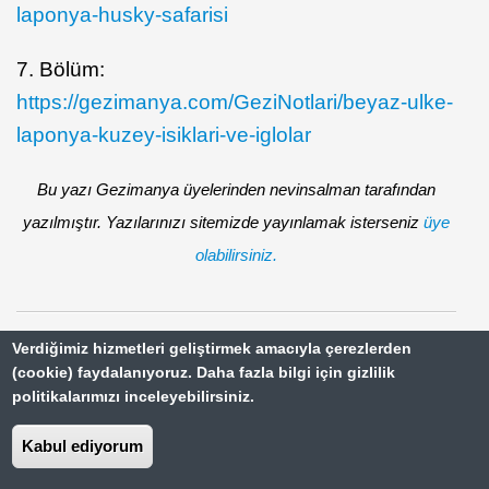
laponya-husky-safarisi
7. Bölüm:
https://gezimanya.com/GeziNotlari/beyaz-ulke-
laponya-kuzey-isiklari-ve-iglolar
Bu yazı Gezimanya üyelerinden nevinsalman tarafından
yazılmıştır. Yazılarınızı sitemizde yayınlamak isterseniz
üye
olabilirsiniz.
Verdiğimiz hizmetleri geliştirmek amacıyla çerezlerden
(cookie) faydalanıyoruz. Daha fazla bilgi için gizlilik
Yorum yapmak için
veya
Giriş Yap
politikalarımızı inceleyebilirsiniz.
Kabul ediyorum
Kayıt Ol