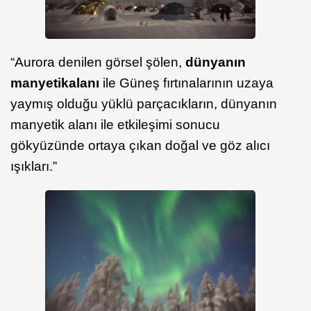
“Aurora denilen görsel şölen,
d
ünyanın
manyetik
alanı
ile Güneş fırtınalarının uzaya
yaymış olduğu yüklü parçacıkların, dünyanın
manyetik alanı ile etkileşimi sonucu
gökyüzünde ortaya çıkan doğal ve göz alıcı
ışıkları.”