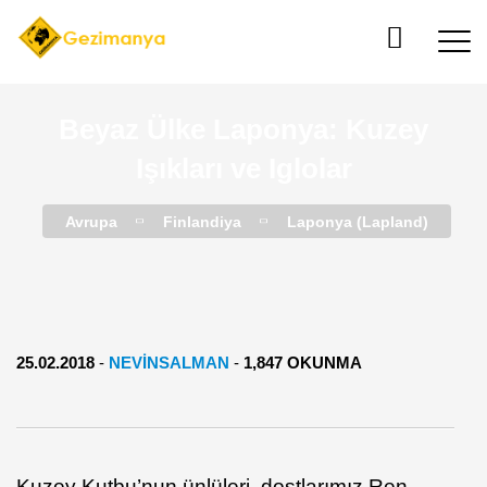
Beyaz Ülke Laponya: Kuzey
Işıkları ve Iglolar
Avrupa
Finlandiya
Laponya (Lapland)
25.02.2018
-
NEVINSALMAN
-
1,847 OKUNMA
Kuzey Kutbu’nun ünlüleri, dostlarımız Ren