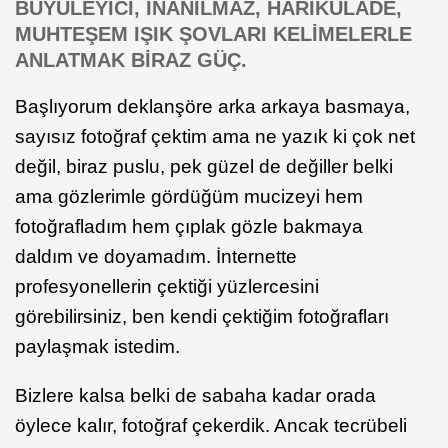
BÜYÜLEYİCİ, İNANILMAZ, HARİKULADE,
MUHTEŞEM IŞIK ŞOVLARI
KELİMELERLE
ANLATMAK BİRAZ GÜÇ.
Başlıyorum deklanşöre arka arkaya basmaya,
sayısız fotoğraf çektim ama ne yazık ki çok net
değil, biraz puslu, pek güzel de değiller belki
ama gözlerimle gördüğüm mucizeyi hem
fotoğrafladım hem çıplak gözle bakmaya
daldım ve doyamadım. İnternette
profesyonellerin çektiği yüzlercesini
görebilirsiniz, ben kendi çektiğim fotoğrafları
paylaşmak istedim.
Bizlere kalsa belki de sabaha kadar orada
öylece kalır, fotoğraf çekerdik. Ancak tecrübeli