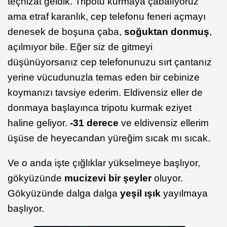
teçhizat geldik. Tripotu kurmaya çabalıyoruz
ama etraf karanlık, cep telefonu feneri açmayı
denesek de boşuna çaba,
soğuktan donmuş
,
açılmıyor bile. Eğer siz de gitmeyi
düşünüyorsanız cep telefonunuzu sırt çantanız
yerine vücudunuzla temas eden bir cebinize
koymanızı tavsiye ederim. Eldivensiz eller de
donmaya başlayınca tripotu kurmak eziyet
haline geliyor.
-31 derece
ve eldivensiz ellerim
üşüse de heyecandan yüreğim sıcak mı sıcak.
Ve o anda işte çığlıklar yükselmeye başlıyor,
gökyüzünde
mucizevi bir şeyler
oluyor.
Gökyüzünde dalga dalga
yeşil ışık
yayılmaya
başlıyor.