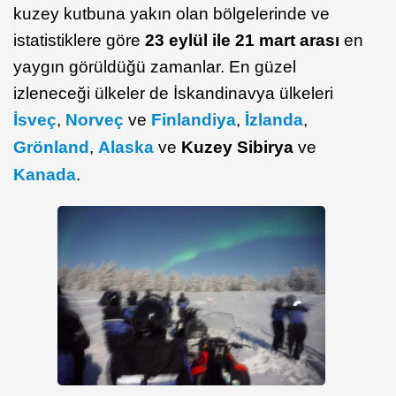
kuzey kutbuna yakın olan bölgelerinde ve
istatistiklere göre
23 eylül ile 21 mart arası
en
yaygın görüldüğü zamanlar. En güzel
izleneceği ülkeler de İskandinavya ülkeleri
İsveç
,
Norveç
ve
Finlandiya
,
İzlanda
,
Grönland
,
Alaska
ve
Kuzey Sibirya
ve
Kanada
.