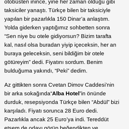
otobüsten inince, yine her zaman olduğu gibi
taksiciler yanaştı. Türkçe bilen bir taksiciyle
yapılan bir pazarlıkla 150 Dinar’a anlaştım.
Yolda giderken yaptığımız sohbetten sonra
“Sen niye bu otele gidiyorsun? Bizim tarafta
kal, nasıl olsa buradan yiyip içeceksin, her an
buraya geleceksin, seni bildiğim bir otele
götüreyim” dedi. Fiyatını sordum. Benim
bulduğuma yakındı, “Peki” dedim.
Az gittikten sonra Cvetan Dimov Caddesi’nin
bir arka sokağında
“
Alba Hotel
”in önünde
durduk, resepsiyonda Türkçe bilen “Abdül” bizi
karşıladı. Fiyatı sorunca 28 Euro dedi.
Pazarlıkla ancak 25 Euro’ya indi. Tereddüt
etsem de odayı görüp beğendikten ve