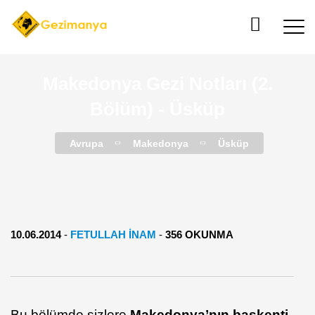
Makedonya Gezi Notları (2.
Bölüm) - Üsküp
Avrupa
Makedonya
Üsküp
10.06.2014
-
FETULLAH İNAM
-
356 OKUNMA
Bu bölümde sizlere
Makedonya’nın başkenti