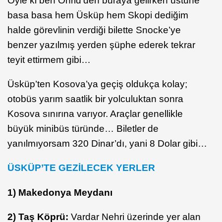
Öyle ki ben Ohrid’den buraya gelirken üstüne
basa basa hem Üsküp hem Skopi dediğim
halde görevlinin verdiği bilette Snocke’ye
benzer yazılmış yerden şüphe ederek tekrar
teyit ettirmem gibi…
Üsküp’ten Kosova’ya geçiş oldukça kolay;
otobüs yarım saatlik bir yolculuktan sonra
Kosova sınırına varıyor. Araçlar genellikle
büyük minibüs türünde… Biletler de
yanılmıyorsam 320 Dinar’dı, yani 8 Dolar gibi…
ÜSKÜP’TE GEZİLECEK YERLER
1) Makedonya Meydanı
2) Taş Köprü:
Vardar Nehri üzerinde yer alan