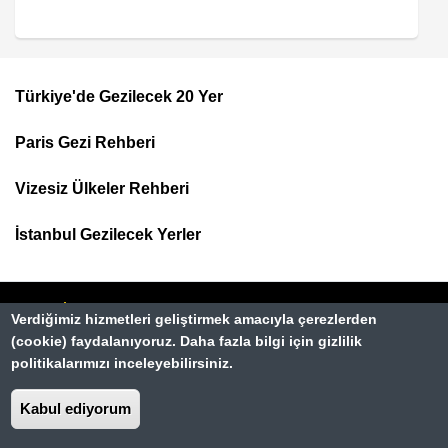
Türkiye'de Gezilecek 20 Yer
Footer
Paris Gezi Rehberi
Top
Menu
Vizesiz Ülkeler Rehberi
İstanbul Gezilecek Yerler
Verdiğimiz hizmetleri geliştirmek amacıyla çerezlerden
(cookie) faydalanıyoruz. Daha fazla bilgi için gizlilik
politikalarımızı inceleyebilirsiniz.
Kabul ediyorum
Hakkımızda
Dipnot