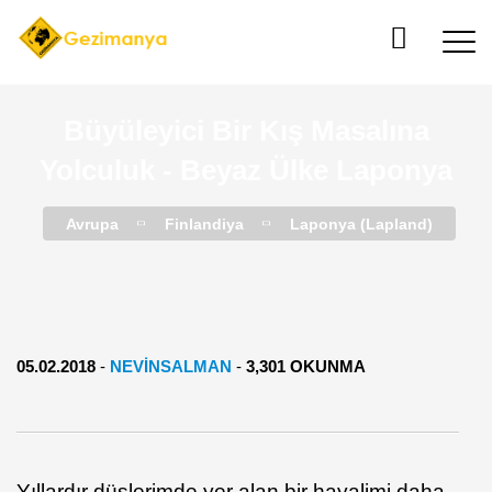
Büyüleyici Bir Kış Masalına
Yolculuk - Beyaz Ülke Laponya
Avrupa
Finlandiya
Laponya (Lapland)
05.02.2018
-
NEVINSALMAN
-
3,301 OKUNMA
Yıllardır düşlerimde yer alan bir hayalimi daha