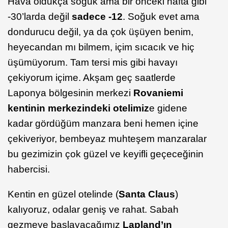
Hava oldukça soğuk ama bir önceki hafta gibi
-30’larda değil
sadece -12
. Soğuk evet ama
dondurucu değil, ya da çok üşüyen benim,
heyecandan mı bilmem, içim sıcacık ve hiç
üşümüyorum. Tam tersi mis gibi havayı
çekiyorum içime. Akşam geç saatlerde
Laponya bölgesinin merkezi
Rovaniemi
kentinin merkezindeki otelimiz
e gidene
kadar gördüğüm manzara beni hemen içine
çekiveriyor, bembeyaz muhteşem manzaralar
bu gezimizin çok güzel ve keyifli geçeceğinin
habercisi.
Kentin en güzel otelinde (
Santa Claus
)
kalıyoruz, odalar geniş ve rahat. Sabah
gezmeye başlayacağımız
Lapland’ın