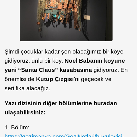
Şimdi çocuklar kadar şen olacağımız bir köye
gidiyoruz, ünlü bir köy.
Noel Babanın köyüne
yani “Santa Claus” kasabasına
gidiyoruz. En
önemlisi de
Kutup Çizgisi
’ni geçecek ve
sertifika alacağız.
Yazı dizisinin diğer bölümlerine buradan
ulaşabilirsiniz:
1. Bölüm:
https://gezimanya.com/GeziNotlari/buyuleyici-