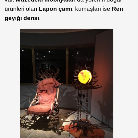
ürünleri olan
Lapon çamı
, kumaşları ise
Ren
geyiği derisi
.