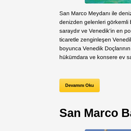
San Marco Meydanı ile deniz
denizden gelenleri görkemli 
saraydır ve Venedik'in en popü
ticaretle zenginleşen
Venedik
boyunca Venedik Doçlarının i
hükümdara ve konsere ev sah
Devamını Oku
San Marco Ba