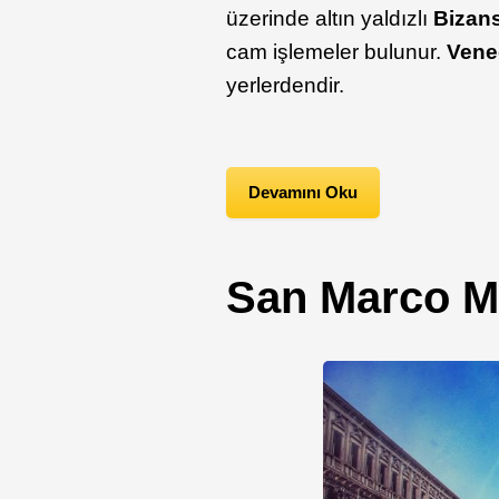
üzerinde altın yaldızlı
Bizans
cam işlemeler bulunur.
Vened
yerlerdendir.
Devamını Oku
San Marco M