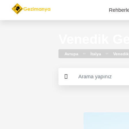
Rehberl
Main
navi
Venedik Ge
Avrupa
İtalya
Venedik