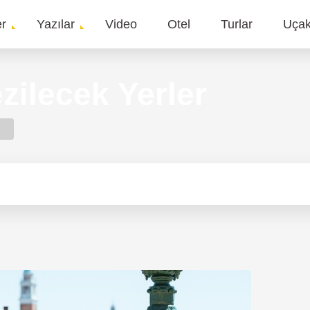
er
Yazılar
Video
Otel
Turlar
Uça
gation
zilecek Yerler