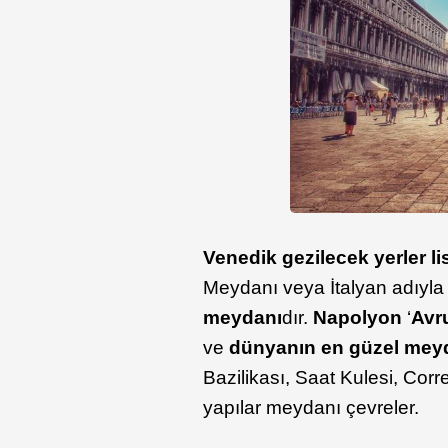
Venedik gezilecek yerler li
Meydanı veya İtalyan adıyl
meydanı
dır.
Napolyon
‘
Avr
ve
dünyanın en güzel meyd
Bazilikası, Saat Kulesi, Cor
yapılar meydanı çevreler.