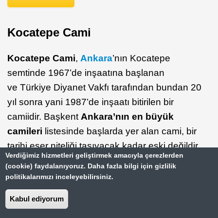
Kocatepe Cami
Kocatepe Cami
,
Ankara
’nın Kocatepe
semtinde 1967’de inşaatına başlanan
ve Türkiye Diyanet Vakfı tarafından bundan 20
yıl sonra yani 1987’de inşaatı bitirilen bir
camiidir. Başkent
Ankara’nın en büyük
camileri
listesinde başlarda yer alan cami, bir
tarihi eser niteliği taşıyacak kadar eski değildir.
Verdiğimiz hizmetleri geliştirmek amacıyla çerezlerden
Fakat nispeten yeni olmasına karşın dikkat
(cookie) faydalanıyoruz. Daha fazla bilgi için gizlilik
çeken bir yapıdır. Bunun yanı sıra gösterilen
politikalarımızı inceleyebilirsiniz.
işçilik anlamında ve sanatsal açıdan
Kabul ediyorum
incelendiğinde de tarihte yer etmiş